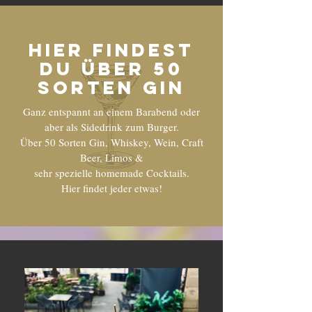
HIER FINDEST
DU ÜBER 50
SORTEN GIN
Ganz entspannt an einem Barabend oder
aber als Sidedrink zum Burger.
Über 50 Sorten Gin, Whiskey, Wein, Craft
Beer, Limos &
sehr spezielle homemade Cocktails.
Hier findet jeder etwas!