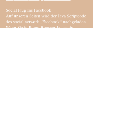
Social Plug Ins Facebook
Auf unseren Seiten wird der Java Scriptcode
des social network „Facebook“ nachgeladen.
Wenn Sie in Ihrem Browser Javascript
aktiviert und keinen Javascriptblocker
installiert haben, wird Ihr Brow- ser ggf.
personenbezogene Daten an Facebook,
1601 South California Avenue, Parlo Alto,
CA 94303, USA übermitteln. Dies erfolgt
bereits durch den Aufruf unserer Homepage,
wenn Sie zu diesem Zeitpunkt bei Facebook
über ihr Benutzerkonto eingeloggt sind.
Eine Datenweitergabe erfolgt unabhängig
davon, ob Sie die jeweiligen Plug-ins
betätigen, z.B. den „Gefällt mir“-Button
drücken. Die so gesammelten Daten kann
Facebook Ihrem Benutzerkonto zuordnen.
Wenn Sie mit den Plugins interagieren, zum
Beispiel den "Gefällt mir"-Button betätigen,
wird die entsprechende Information von
Ihrem Browser direkt an Facebook